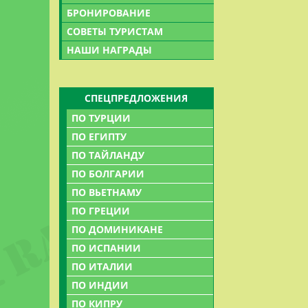
Политическая
произрастающ
БРОНИРОВАНИЕ
свободного о
СОВЕТЫ ТУРИСТАМ
Социалистиче
НАШИ НАГРАДЫ
секретарь Ко
ДОСТОПРИМЕ
Население
СПЕЦПРЕДЛОЖЕНИЯ
ПО ТУРЦИИ
Около 83 млн.
Озеро Тан То 
ПО ЕГИПТУ
Далата. Согл
Вьетнам - мн
двое влюблен
ПО ТАЙЛАНДУ
этнических г
открывается 
ПО БОЛГАРИИ
Южной оконеч
романтически
ПО ВЬЕТНАМУ
миниатюрные
водопады – за
ПО ГРЕЦИИ
коренные жит
множество, са
ПО ДОМИНИКАНЕ
процентов от
(Dambri). По
ПО ИСПАНИИ
количество н
деревьями ре
ПО ИТАЛИИ
жителей. К н
которой обит
ПО ИНДИИ
Северном наг
ПО КИПРУ