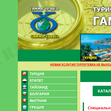
НОВАЯ УСЛУГА!!! ТУРПУТЕВКА НЕ ВЫХОДЯ ИЗ
ТУРЦИЯ
ЕГИПЕТ
ТАЙЛАНД
КАТАЛ
БОЛГАРИЯ
ВЬЕТНАМ
ГРЕЦИЯ
Спецпредло
Специальн
Вьетнам - ст
Обзорная экс