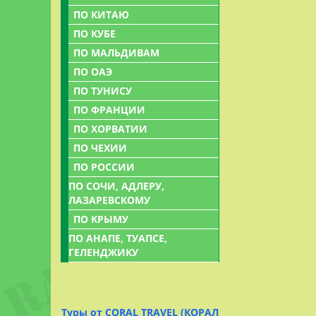
народам, об
ПО КИТАЮ
племена Бахна
Самые интере
ПО КУБЕ
Пагода Linh 
ПО МАЛЬДИВАМ
Государствен
атрибуты люб
ПО ОАЭ
огромный кол
Каждая групп
Рядом с этим
ПО ТУНИСУ
популярным и
ПО ФРАНЦИИ
вьетнамский.
ПО ХОРВАТИИ
Пагода Thien
ПО ЧЕХИИ
Деньги
расположена 
ПО РОССИИ
лесом. Ее от
ПО СОЧИ, АДЛЕРУ,
Донги (1 дол
находящихся в
ЛАЗАРЕВСКОМУ
Кредитные кар
ПО КРЫМУ
гостиницах.
ПО АНАПЕ, ТУАПСЕ,
Резиденция Г
ГЕЛЕНДЖИКУ
Виза
Построенная 
сейчас перео
При пересече
большинстве 
Туры от CORAL TRAVEL (КОРАЛ