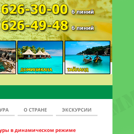
УРА
О СТРАНЕ
ЭКСКУРСИИ
туры в динамическом режиме
рове
ен По