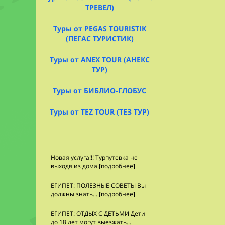
визой, а так
свидетельств
ТРЕВЕЛ)
сохранять до
бывшая резид
дипломатичес
на месте пер
Туры от PEGAS TOURISTIK
(ПЕГАС ТУРИСТИК)
за границей.
Туры от ANEX TOUR (АНЕКС
Для отдыха в
Летний дворе
ТУР)
этого в Конс
Летний дворе
1. Паспорт, с
фешенебельну
Туры от БИБЛИО-ГЛОБУС
после выезда
почти не изме
Туры от TEZ TOUR (ТЕЗ ТУР)
2. 1 фото 4х6
с историческ
3. Справка с 
экспонаты. Н
печатью и под
карту Вьетнам
4. Выписанны
натуральную 
Новая услуга!!! Турпутевка не
Срок оформле
отца, импера
выходя из дома.[подробнее]
королевских 
ЕГИПЕТ: ПОЛЕЗНЫЕ СОВЕТЫ Вы
Виза по прил
императора),
должны знать... [подробнее]
Интерес для 
ЕГИПЕТ: ОТДЫХ С ДЕТЬМИ Дети
Виза ставится
загара и сау
до 18 лет могут выезжать...