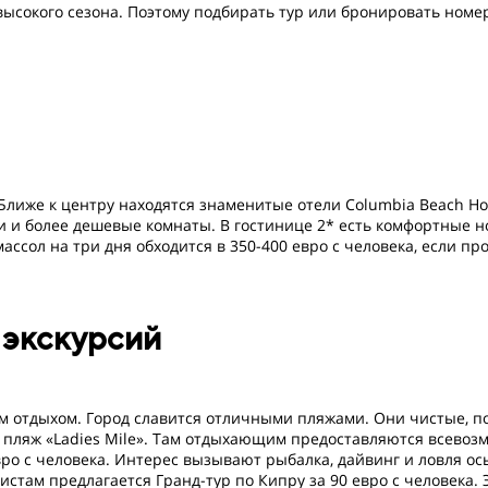
ысокого сезона. Поэтому подбирать тур или бронировать номер
иже к центру находятся знаменитые отели Columbia Beach Hotel
и и более дешевые комнаты. В гостинице 2* есть комфортные но
ассол на три дня обходится в 350-400 евро с человека, если пр
 экскурсий
 отдыхом. Город славится отличными пляжами. Они чистые, п
пляж «Ladies Mile». Там отдыхающим предоставляются всевоз
евро с человека. Интерес вызывают рыбалка, дайвинг и ловля 
ристам предлагается Гранд-тур по Кипру за 90 евро с человека.