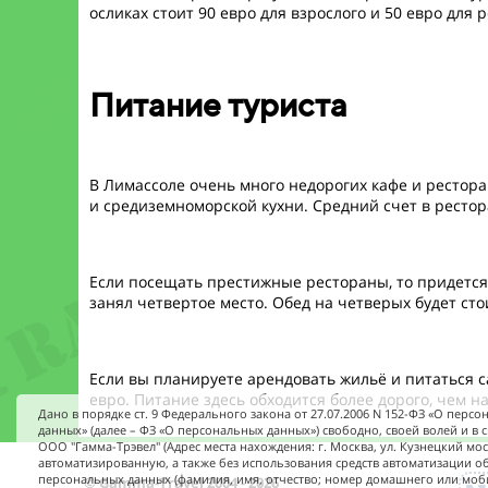
осликах стоит 90 евро для взрослого и 50 евро для 
Питание туриста
В Лимассоле очень много недорогих кафе и рестор
и средиземноморской кухни. Средний счет в рестор
Если посещать престижные рестораны, то придется 
занял четвертое место. Обед на четверых будет стои
Если вы планируете арендовать жильё и питаться с
евро. Питание здесь обходится более дорого, чем на
Дано в порядке ст. 9 Федерального закона от 27.07.2006 N 152-ФЗ «О перс
данных» (далее – ФЗ «О персональных данных») свободно, своей волей и в 
ООО "Гамма-Трэвел" (Адрес места нахождения: г. Москва, ул. Кузнецкий мост,
автоматизированную, а также без использования средств автоматизации о
персональных данных (фамилия, имя, отчество; номер домашнего или мо
© Gamma-Travel 2004 - 2026