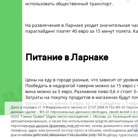
использовать общественный транспорт.
На развлечения в Ларнаке уходит значительная част
параглайдинг платят 40 евро за 15 минут полета. Ка
Питание в Ларнаке
Цены на еду в городе разные, что зависит от уров
Пообедать в недорогой таверне можно за 15 евро с 
вина можно за 5 евро. Разливное пиво 0,6 л стоит 3
Затраты на покупку продуктов в магазинах будут по
заплатить не менее 4 евро, за 1 кг говядины – 7 евр
Дано в порядке ст. 9 Федерального закона от 27.07.2006 N 152-ФЗ «О перс
данных» (далее – ФЗ «О персональных данных») свободно, своей волей и в 
ООО "Гамма-Трэвел" (Адрес места нахождения: г. Москва, ул. Кузнецкий мост,
автоматизированную, а также без использования средств автоматизации о
персональных данных (фамилия, имя, отчество; номер домашнего или мо
© Gamma-Travel 2004 - 2026
телефона, адрес электронной почты) строго в объеме, необходимом для с
Звоните : 8 (495) 626-4948, 8 (495) 626-3000
фактических действий,связанных с оказанием услуг по подбору туристского