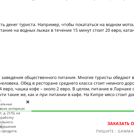
ь денег туриста. Например, чтобы покататься на водном мотоци
тание на водных лыжах в течение 15 минут стоит 20 евро, катан
ня заведения общественного питания. Многие туристы обедают в
человека. Обед в ресторане среднего класса стоит немного доро
-4 евро, чашка кофе – около 2 евро. В целом, питание в Ларнаке
чти такие же, как и при питании в кафе. На Кипре мясо стоит д
о.
ональных
своих интересах
 д. 21/5), на
бработку
бильного
ЗАКАЗАТЬ 
овершения
ПИШИТЕ : GAMMA
 продукта.