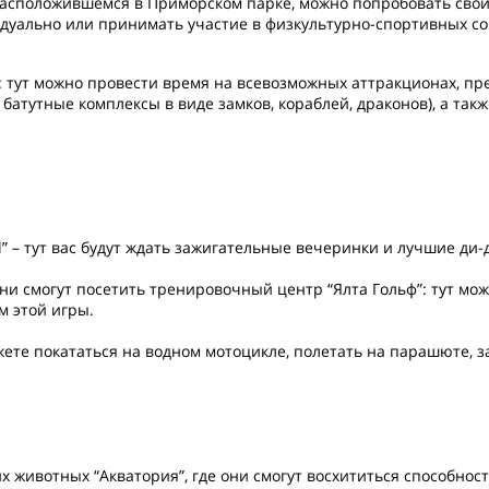
асположившемся в Приморском парке, можно попробовать свои с
идуально или принимать участие в физкультурно-спортивных с
 тут можно провести время на всевозможных аттракционах, пр
, батутные комплексы в виде замков, кораблей, драконов), а так
ll” – тут вас будут ждать зажигательные вечеринки и лучшие д
ни смогут посетить тренировочный центр “Ялта Гольф”: тут мож
м этой игры.
ете покататься на водном мотоцикле, полетать на парашюте, 
 животных “Акватория”, где они смогут восхититься способнос