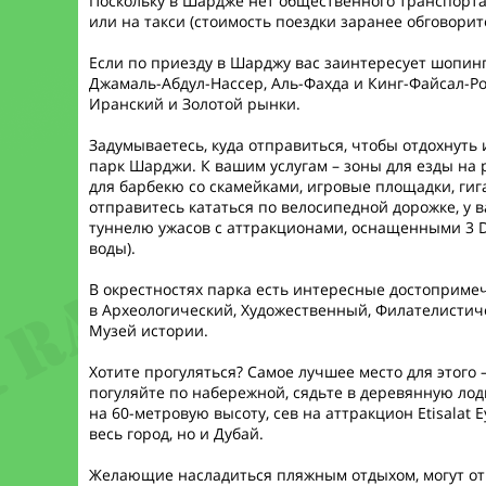
Поскольку в Шардже нет общественного транспорта
или на такси (стоимость поездки заранее обговорит
Если по приезду в Шарджу вас заинтересует шопинг
Джамаль-Абдул-Нассер, Аль-Фахда и Кинг-Файсал-Ро
Иранский и Золотой рынки.
Задумываетесь, куда отправиться, чтобы отдохнуть
парк Шарджи. К вашим услугам – зоны для езды на 
для барбекю со скамейками, игровые площадки, гиган
отправитесь кататься по велосипедной дорожке, у 
туннелю ужасов с аттракционами, оснащенными 3 
воды).
В окрестностях парка есть интересные достопримеч
в Археологический, Художественный, Филателистич
Музей истории.
Хотите прогуляться? Самое лучшее место для этого 
погуляйте по набережной, сядьте в деревянную лод
на 60-метровую высоту, сев на аттракцион Etisalat E
весь город, но и Дубай.
Желающие насладиться пляжным отдыхом, могут от