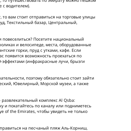
, то путешествовать по эмирату можно пешком
е с водителем).
, то вам стоит отправиться на торговые улицы
уд, Текстильный базар, Центральный,
 и повеселиться? Посетите национальный
роликах и велосипеде, места, оборудованные
тские горки, пруд с утками, кафе. Если
вас появится возможность проехаться по
D-эффектами (инфракрасные лучи, брызги
ательности, поэтому обязательно стоит зайти
еский, Ювелирный, Морской музеи, а также
– развлекательный комплекс Al Qsba:
ку и покатайтесь по каналу или подниметесь
ye of the Emirates, чтобы увидеть не только
правиться на песчаный пляж Аль-Корниш,