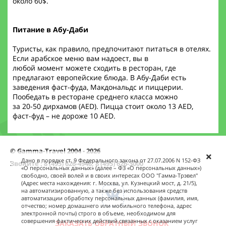
около 60$.
Питание в Абу-Даби
Туристы, как правило, предпочитают питаться в отелях.
Если арабское меню вам надоест, вы в
любой момент можете сходить в ресторан, где
предлагают европейские блюда. В Абу-Даби есть
заведения фаст-фуда, Макдональдс и пиццерии.
Пообедать в ресторане среднего класса можно
за 20-50 дирхамов (AED). Пицца стоит около 13 AED,
фаст-фуд – не дороже 10 AED.
© Gamma-Travel 2004 - 2026
Дано в порядке ст. 9 Федерального закона от 27.07.2006 N 152-ФЗ
Звоните : 8 (495) 626-4948, 8 (495) 626-3000
«О персональных данных» (далее – ФЗ «О персональных данных»)
свободно, своей волей и в своих интересах ООО "Гамма-Трэвел"
(Адрес места нахождения: г. Москва, ул. Кузнецкий мост, д. 21/5),
на автоматизированную, а также без использования средств
автоматизации обработку персональных данных (фамилия, имя,
отчество; номер домашнего или мобильного телефона, адрес
электронной почты) строго в объеме, необходимом для
совершения фактических действий,связанных с оказанием услуг
ЗАКАЗАТЬ ОБРАТНЫЙ ЗВОНОК