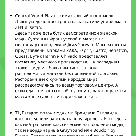
Central World Plaza – семиэтажный шопп-молл.
Львиную долю пространства захватили универмаги
ZEN и Isetan.
Здесь так же есть бутик демократичной женской
моды Султанны Французовой и магазин с
нестандартной одеждой Jira&Gunyah. Масс-маркеты
представлены марками ZARA, Esprit, Castro, Benetton,
Guess. Бутик Harnn и Chivado представляет
косметику местного производства. На последнем
этаже - рядом с большим кинотеатром -
расположился магазин беспошлинной торговли.
Ресторанчики с кухнями народов мира
рассредоточились по всему торговому центру. А
если еда – не ваш способ отдохнуть, вам понравятся
массажные салоны и парикмахерские.
ТЦ Paragon полон модными брендами Таиланда,
которые успели завоевать популярность. Есть здесь
как нейтральные классические направления моды,
так и неординарные Grayhound или Boudoir by
Disaya. Так же здесь представлены бутики брендов