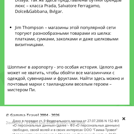
люкс – класса Prada, Salvatore Ferragamo,
Dolce&Gabbana, Bvlgar.
Jim Thompson – магазины этой популярной сети
торгуют разнообразными товарами из шелка:
платками, сумками, заколками и даже шелковыми
визитницами.
Шоппинг в аэропорту - это особая история. Целого дня
может не хватить, чтобы обойти все магазинчики с
одеждой, сувенирами и фруктами. Найти здесь можно и
почтовые марки с таиландским веселым героем –
мистером Пи.
© Gamma-Travel 2004 - 2026
Дано в порядке ст. 9 Федерального закона от 27.07.2006 N 152-ФЗ
Звоните : 8 (495) 626-4948, 8 (495) 626-3000
«О персональных данных» (далее – ФЗ «О персональных данных»)
свободно, своей волей и в своих интересах ООО "Гамма-Трэвел"