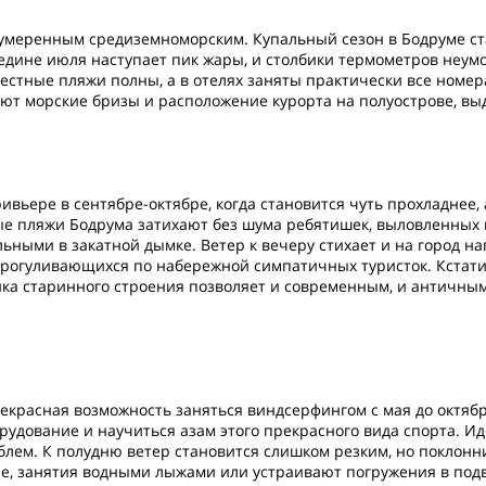
умеренным средиземноморским. Купальный сезон в Бодруме стар
середине июля наступает пик жары, и столбики термометров неум
 местные пляжи полны, а в отелях заняты практически все ном
уют морские бризы и расположение курорта на полуострове, вы
ивьере в сентябре-октябре, когда становится чуть прохладнее,
ные пляжи Бодрума затихают без шума ребятишек, выловленных 
ными в закатной дымке. Ветер к вечеру стихает и на город нап
рогуливающихся по набережной симпатичных туристок. Кстати
тика старинного строения позволяет и современным, и античны
 прекрасная возможность заняться виндсерфингом с мая до октя
рудование и научиться азам этого прекрасного вида спорта. Ид
блем. К полудню ветер становится слишком резким, но поклонн
е, занятия водными лыжами или устраивают погружения в подв