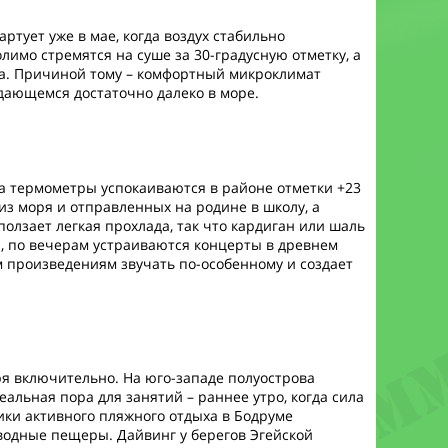
тует уже в мае, когда воздух стабильно
олимо стремятся на суше за 30-градусную отметку, а
ера. Причиной тому – комфортный микроклимат
дающемся достаточно далеко в море.
 а термометры успокаиваются в районе отметки +23
из моря и отправленных на родине в школу, а
олзает легкая прохлада, так что кардиган или шаль
, по вечерам устраиваются концерты в древнем
м произведениям звучать по-особенному и создает
бря включительно. На юго-западе полуострова
еальная пора для занятий – раннее утро, когда сила
ики активного пляжного отдыха в Бодруме
одные пещеры. Дайвинг у берегов Эгейской